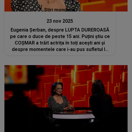
Stiri mondene
23 nov 2025
Eugenia Șerban, despre LUPTA DUREROASĂ
pe care o duce de peste 15 ani. Puțini știu ce
COȘMAR a trăit actrița în toți acești ani și
despre momentele care i-au pus sufletul la
încercare: "Este motivul pentru care mă lupt
și în ziua de astăzi și..."