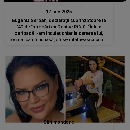
Stiri mondene
17 nov 2025
Eugenia Șerban; declaraţii suprinzătoare la
“40 de întrebări cu Denise Rifai”: “Într-o
perioadă l-am încuiat chiar la cererea lui,
tocmai ca să nu iasă, să se întâlnească cu cei
care puteau să-l influențeze”
Stiri mondene