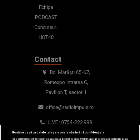
Echipa
PODCAST
Concursuri
HOT40
Contact
Bd. Mărăști 65-67,
Romexpo Intrarea C,
Pavilion T, sector 1
office@radioimpuls.ro
LIVE : 0754-222.999
WhatsApp: 0754-222.999
Nouă ne pasă ca datele tale personale să rămână confidențiale
Noi și partenerii noștri
589
stocăm și/sau accesăm informații pe dispozitivul dvs., precum identificatorii cookie unici pentru