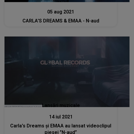
Muzica
05 aug 2021
CARLA'S DREAMS & EMAA - N-aud
Lansări muzicale
14 iul 2021
Carla's Dreams și EMAA au lansat videoclipul
piesei ”N-aud”