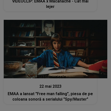
VIDEOCLIP: EMAA x Macanache - Cât mai
lejer
Lansări muzicale
22 mai 2023
EMAA a lansat "Free man falling", piesa de pe
coloana sonoră a serialului "Spy/Master"