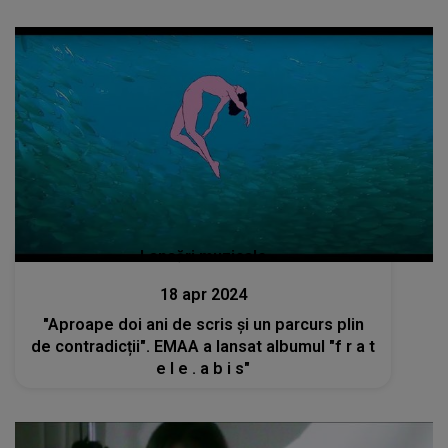
Lansări muzicale
18 apr 2024
"Aproape doi ani de scris și un parcurs plin
de contradicții". EMAA a lansat albumul "f r a t
e l e . a b i s"