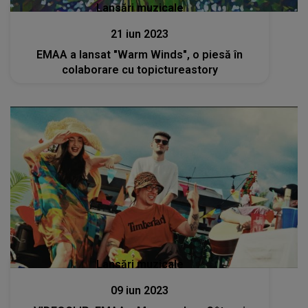
Lansări muzicale
21 iun 2023
EMAA a lansat "Warm Winds", o piesă în
colaborare cu topictureastory
Lansări muzicale
09 iun 2023