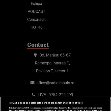
Echipa
PODCAST
Concursuri
HOT40
Contact
Bd. Mărăști 65-67,
Romexpo Intrarea C,
Pavilion T, sector 1
office@radioimpuls.ro
LIVE : 0754-222.999
WhatsApp: 0754-222.999
Nouă ne pasă ca datele tale personale să rămână confidențiale
Noi și partenerii noștri
589
stocăm și/sau accesăm informații pe dispozitivul dvs., precum identificatorii cookie unici pentru
prelucrarea datelor cu caracter personal. Puteți accepta sau gestiona preferințele dvs. făcând clic mai jos, respectiv vă