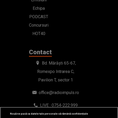
Echipa
PODCAST
Concursuri
HOT40
Contact
Bd. Mărăști 65-67,
Romexpo Intrarea C,
Pavilion T, sector 1
office@radioimpuls.ro
LIVE : 0754-222.999
WhatsApp: 0754-222.999
Nouă ne pasă ca datele tale personale să rămână confidențiale