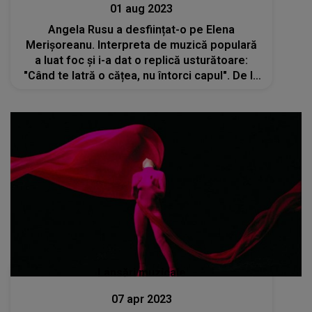
01 aug 2023
Angela Rusu a desființat-o pe Elena
Merișoreanu. Interpreta de muzică populară
a luat foc și i-a dat o replică usturătoare:
"Când te latră o cățea, nu întorci capul". De la
ce a pornit conflictul
Lansări muzicale
07 apr 2023