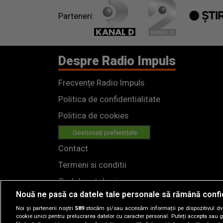
Parteneri:
Despre Radio Impuls
Frecvențe Radio Impuls
Politica de confidentialitate
Politica de cookies
Gestionați preferințele
Contact
Termeni si conditii
Cod deontologic
Nouă ne pasă ca datele tale personale să rămână confi
Regulamente
Noi și partenerii noștri
589
stocăm și/sau accesăm informații pe dispozitivul dvs.
cookie unici pentru prelucrarea datelor cu caracter personal. Puteți accepta sau g