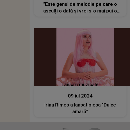
"Este genul de melodie pe care o
asculți o dată și vrei s-o mai pui o
dată"
Lansări muzicale
09 iul 2024
Irina Rimes a lansat piesa "Dulce
amară"