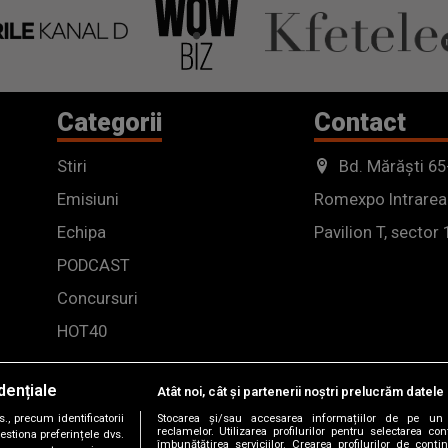
Categorii
Contact
Stiri
Bd. Mărăști 65
Emisiuni
Romexpo Intrarea
Echipa
Pavilion T, sector 
PODCAST
Concursuri
HOT40
dențiale
Atât noi, cât și partenerii noștri prelucrăm datele 
, precum identificatorii
Stocarea și/sau accesarea informațiilor de pe un 
reclamelor. Utilizarea profilurilor pentru selectarea con
estiona preferințele dvs.
îmbunătățirea serviciilor. Crearea profilurilor de conținu