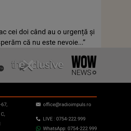
ac cei doi când au o urgență și
perăm că nu este nevoie...”
-67,
office@radioimpuls.ro
 C,
LIVE : 0754-222.999
1
WhatsApp: 0754-222.999