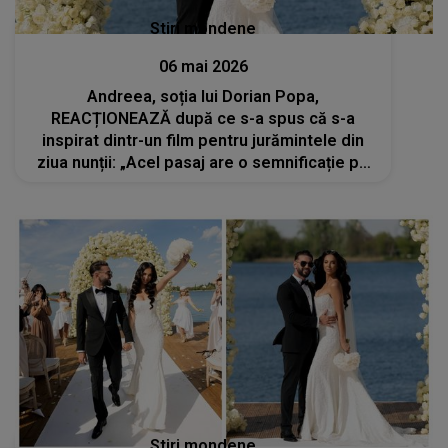
Stiri mondene
06 mai 2026
Andreea, soția lui Dorian Popa,
REACȚIONEAZĂ după ce s-a spus că s-a
inspirat dintr-un film pentru jurămintele din
ziua nunții: „Acel pasaj are o semnificație pe
care doar noi o cunoaștem cu adevărat”
Stiri mondene