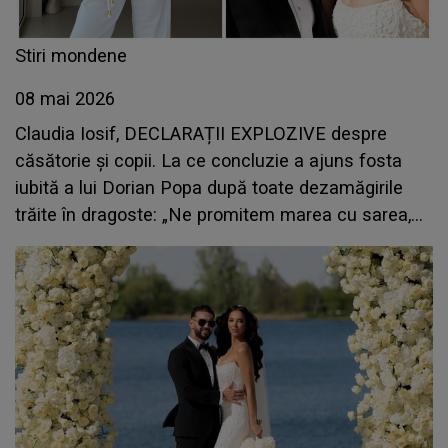
Stiri mondene
08 mai 2026
Claudia Iosif, DECLARAȚII EXPLOZIVE despre
căsătorie și copii. La ce concluzie a ajuns fosta
iubită a lui Dorian Popa după toate dezamăgirile
trăite în dragoste: „Ne promitem marea cu sarea,
dar ne mințim, ne jignim, ne trădăm, ne înșelăm”