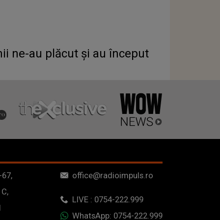
ii ne-au plăcut și au început
-67,
office@radioimpuls.ro
 C,
LIVE : 0754-222.999
1
WhatsApp: 0754-222.999