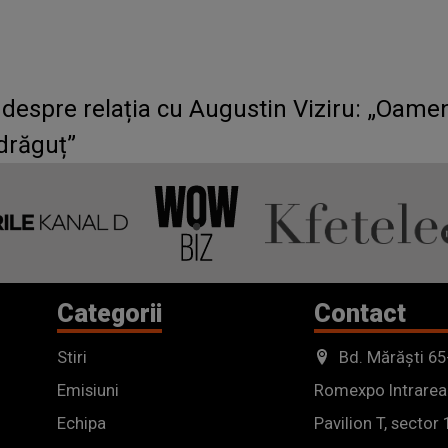
 despre relația cu Augustin Viziru: „Oamen
 drăguț”
Categorii
Contact
Stiri
Bd. Mărăști 65
Emisiuni
Romexpo Intrarea
Echipa
Pavilion T, sector 