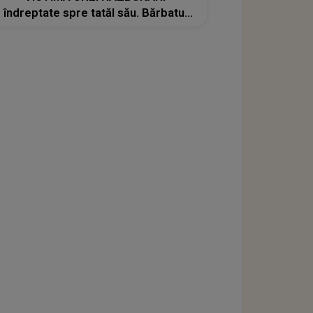
îndreptate spre tatăl său. Bărbatul
recunoaște CINE ESTE persoana
vizată