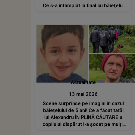
Ce s-a întâmplat la final cu băieţelul
de 5 ani a impresionat o țară
întreagă: "A fost cea mai amplă
acțiune de căutare a unei..."
Actualitate
13 mai 2026
Scene surprinse pe imagini în cazul
băiețelului de 5 ani! Ce a făcut tatăl
lui Alexandru ÎN PLINĂ CĂUTARE a
copilului dispărut i-a șocat pe mulți:
"Din păcate..."