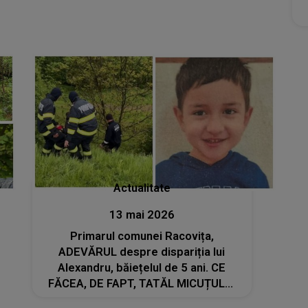
Actualitate
13 mai 2026
Primarul comunei Racovița,
ADEVĂRUL despre dispariția lui
Alexandru, băiețelul de 5 ani. CE
FĂCEA, DE FAPT, TATĂL MICUȚULUI
în acea zi: "Nu s-a pierdut în pădure,