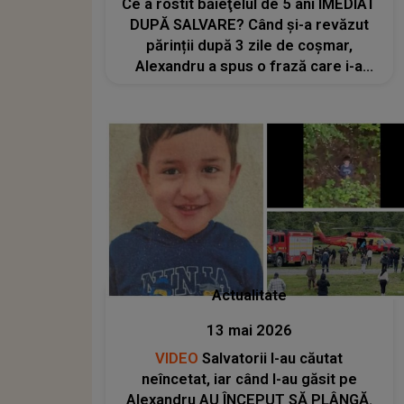
Ce a rostit băieţelul de 5 ani IMEDIAT
DUPĂ SALVARE? Când și-a revăzut
părinții după 3 zile de coșmar,
Alexandru a spus o frază care i-a
FĂCUT PE TOȚI SĂ PLÂNGĂ
NECONTROLAT: "A început să..."
Actualitate
13 mai 2026
VIDEO
Salvatorii l-au căutat
neîncetat, iar când l-au găsit pe
Alexandru AU ÎNCEPUT SĂ PLÂNGĂ.