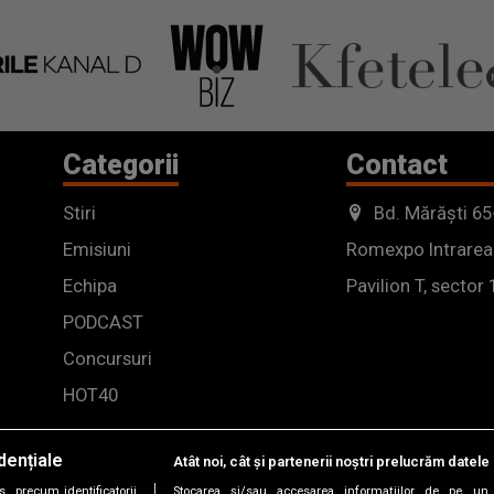
ci în..."
Categorii
Contact
Stiri
Bd. Mărăști 65
Emisiuni
Romexpo Intrarea
Echipa
Pavilion T, sector 
PODCAST
Concursuri
HOT40
dențiale
Atât noi, cât și partenerii noștri prelucrăm datele 
, precum identificatorii
Stocarea și/sau accesarea informațiilor de pe un 