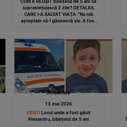
CUM A REUȘIT băiețelul de 5 ani să
supraviețuiască 3 zile? DETALIUL
CARE I-A SALVAT VIAȚA: "Nu mă
așteptam să-l găsească viu. A fost
descoperit la limită. E..."
Actualitate
13 mai 2026
VIDEO
Locul unde a fost găsit
Alexandru, băieţelul de 5 ani