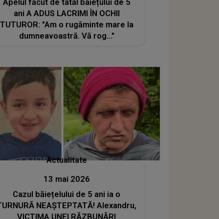
Apelul făcut de tatăl băiețului de 5
ani A ADUS LACRIMI ÎN OCHII
TUTUROR: "Am o rugăminte mare la
dumneavoastră. Vă rog..."
Actualitate
13 mai 2026
Cazul băiețelului de 5 ani ia o
TURNURĂ NEAȘTEPTATĂ! Alexandru,
VICTIMA UNEI RĂZBUNĂRI