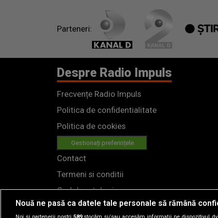
Parteneri:
Despre Radio Impuls
Frecvențe Radio Impuls
Politica de confidentialitate
Politica de cookies
Gestionați preferințele
Contact
Termeni si conditii
Cod deontologic
Nouă ne pasă ca datele tale personale să rămână confi
Regulamente
Noi și partenerii noștri
589
stocăm și/sau accesăm informații pe dispozitivul dvs.