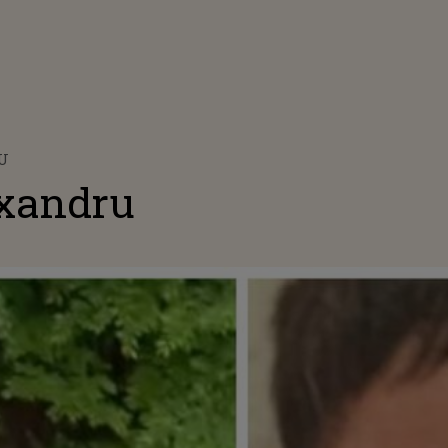
RU
exandru