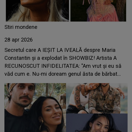
Stiri mondene
28 apr 2026
Secretul care A IEȘIT LA IVEALĂ despre Maria
Constantin și a explodat în SHOWBIZ! Artista A
RECUNOSCUT INFIDELITATEA: "Am vrut și eu să
văd cum e. Nu-mi doream genul ăsta de bărbat
lângă mine, mai ales că eram în..."