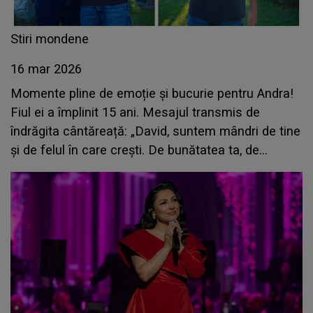
Stiri mondene
16 mar 2026
Momente pline de emoție și bucurie pentru Andra!
Fiul ei a împlinit 15 ani. Mesajul transmis de
îndrăgita cântăreață: „David, suntem mândri de tine
și de felul în care crești. De bunătatea ta, de
curiozitatea ta și de felul tău de a vedea lumea”