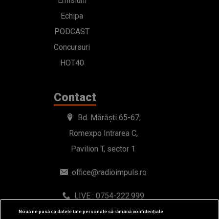
Emisiuni
Echipa
PODCAST
Concursuri
HOT40
Contact
Bd. Mărăști 65-67,
Romexpo Intrarea C,
Pavilion T, sector 1
office@radioimpuls.ro
LIVE : 0754-222.999
WhatsApp: 0754-222.999
Nouă ne pasă ca datele tale personale să rămână confidențiale