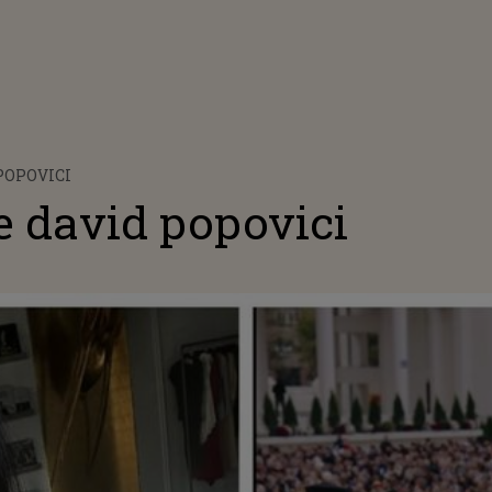
POPOVICI
e david popovici