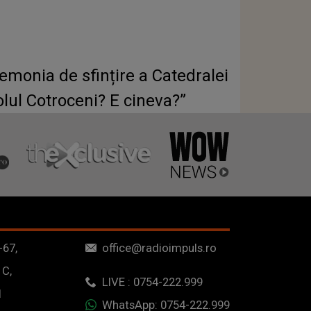
emonia de sfințire a Catedralei
lul Cotroceni? E cineva?”
-67,
office@radioimpuls.ro
 C,
LIVE : 0754-222.999
1
WhatsApp: 0754-222.999