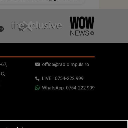
cu recunoștință, pentru
oportunitatea de a avea, din nou, o
viață artistică normală”
-67,
office@radioimpuls.ro
 C,
LIVE : 0754-222.999
1
WhatsApp: 0754-222.999