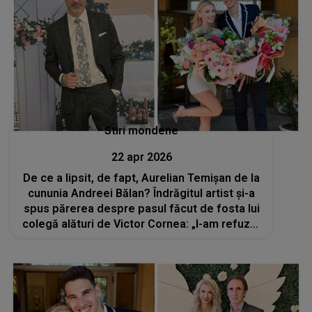
Stiri mondene
22 apr 2026
De ce a lipsit, de fapt, Aurelian Temișan de la
cununia Andreei Bălan? Îndrăgitul artist și-a
spus părerea despre pasul făcut de fosta lui
colegă alături de Victor Cornea: „I-am refuzat
invitația”