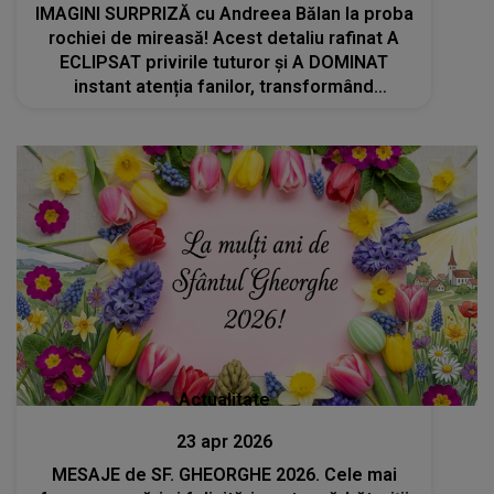
IMAGINI SURPRIZĂ cu Andreea Bălan la proba
rochiei de mireasă! Acest detaliu rafinat A
ECLIPSAT privirile tuturor și A DOMINAT
instant atenția fanilor, transformând
APARIȚIA artistei într-una demnă de o
poveste de film
Actualitate
23 apr 2026
MESAJE de SF. GHEORGHE 2026. Cele mai