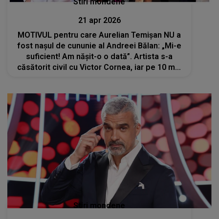
Stiri mondene
21 apr 2026
MOTIVUL pentru care Aurelian Temișan NU a
fost nașul de cununie al Andreei Bălan: „Mi-e
suficient! Am nășit-o o dată”. Artista s-a
căsătorit civil cu Victor Cornea, iar pe 10 mai
va îmbrăca rochia de mireasă
Stiri mondene