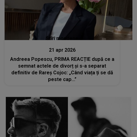
Stiri mondene
21 apr 2026
Andreea Popescu, PRIMA REACȚIE după ce a
semnat actele de divorț și s-a separat
definitiv de Rareș Cojoc: „Când viața ți se dă
peste cap...”