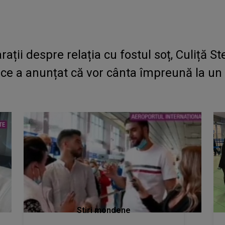
ații despre relația cu fostul soț, Culiță Ste
pă ce a anunțat că vor cânta împreună la u
Stiri mondene