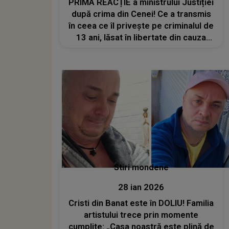
PRIMA REACȚIE a ministrului Justiției
după crima din Cenei! Ce a transmis
în ceea ce îl privește pe criminalul de
13 ani, lăsat în libertate din cauza
vârstei: „Ne-am trezit în situaţia
nefericită în care am...”
Stiri mondene
28 ian 2026
Cristi din Banat este în DOLIU! Familia
artistului trece prin momente
cumplite: „Casa noastră este plină de