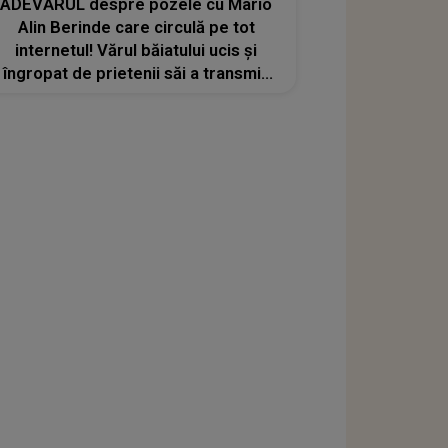
ADEVĂRUL despre pozele cu Mario
Alin Berinde care circulă pe tot
internetul! Vărul băiatului ucis și
îngropat de prietenii săi a transmis
un mesaj vehement în mediul online:
„Este rușinos și jenant față de familie
și față de memoria lui...”