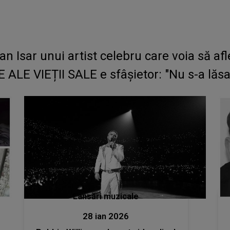
n Isar unui artist celebru care voia să afl
LE VIEȚII SALE e sfâșietor: "Nu s-a lăsat
Lansări muzicale
28 ian 2026