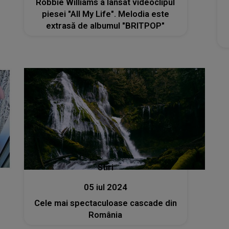
Robbie Williams a lansat videoclipul
piesei "All My Life". Melodia este
extrasă de albumul "BRITPOP"
Stiri
05 iul 2024
Cele mai spectaculoase cascade din
România