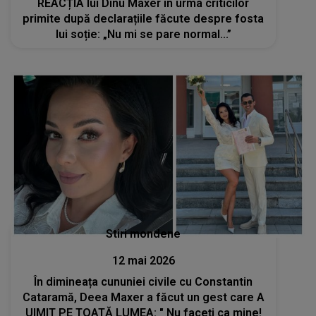
REACȚIA lui Dinu Maxer în urma criticilor
primite după declarațiile făcute despre fosta
lui soție: „Nu mi se pare normal...”
Stiri mondene
12 mai 2026
În dimineața cununiei civile cu Constantin
Cataramă, Deea Maxer a făcut un gest care A
UIMIT PE TOATĂ LUMEA: " Nu faceți ca mine!