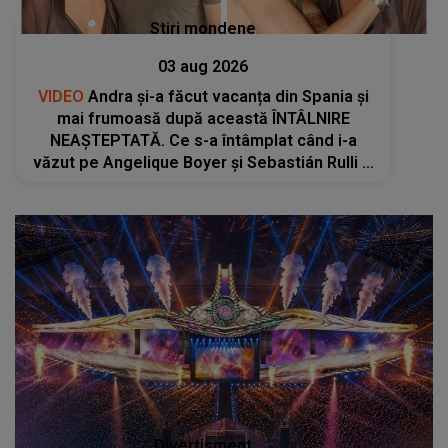
Stiri mondene
03 aug 2026
VIDEO
Andra și-a făcut vacanța din Spania și
mai frumoasă după această ÎNTÂLNIRE
NEAȘTEPTATĂ. Ce s-a întâmplat când i-a
văzut pe Angelique Boyer și Sebastián Rulli și
cum au petrecut restul zilei: "Sunt atât de
modești, atât de calzi și..."
Divertisment