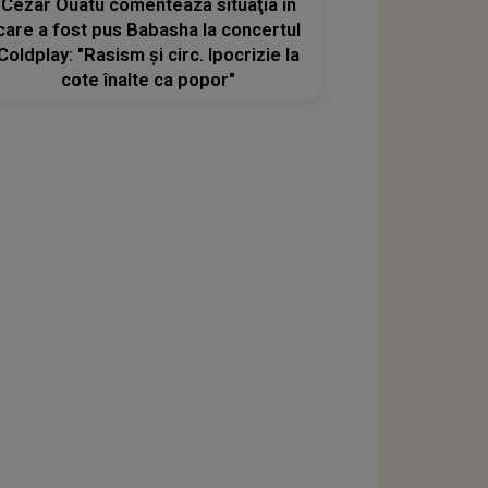
Cezar Ouatu comentează situaţia în
care a fost pus Babasha la concertul
Coldplay: "Rasism și circ. Ipocrizie la
cote înalte ca popor"