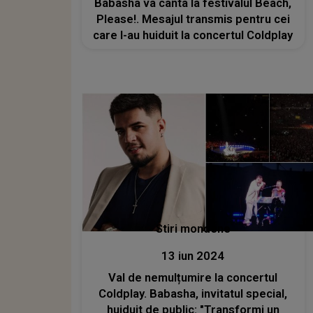
Babasha va cânta la festivalul Beach,
Please!. Mesajul transmis pentru cei
care l-au huiduit la concertul Coldplay
Stiri mondene
13 iun 2024
Val de nemulțumire la concertul
Coldplay. Babasha, invitatul special,
huiduit de public: "Transformi un