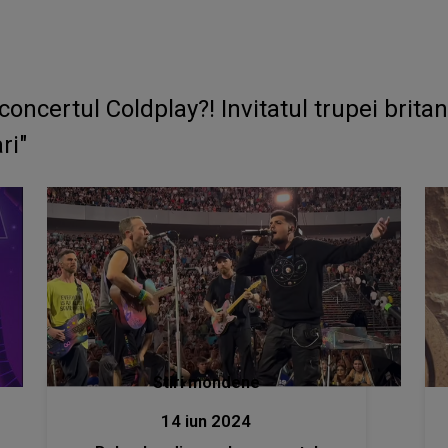
concertul Coldplay?! Invitatul trupei brita
ri"
Stiri mondene
14 iun 2024