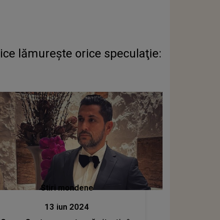
nice lămureşte orice speculaţie:
Stiri mondene
13 iun 2024