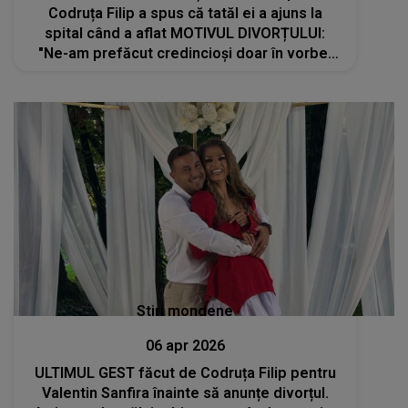
Codruța Filip a spus că tatăl ei a ajuns la
spital când a aflat MOTIVUL DIVORȚULUI:
"Ne-am prefăcut credincioși doar în vorbe.
Am ajuns..."
Stiri mondene
06 apr 2026
ULTIMUL GEST făcut de Codruța Filip pentru
Valentin Sanfira înainte să anunțe divorțul.