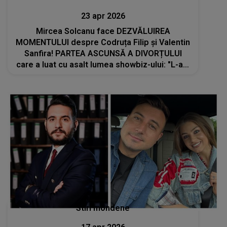
23 apr 2026
Mircea Solcanu face DEZVĂLUIREA
MOMENTULUI despre Codruța Filip și Valentin
Sanfira! PARTEA ASCUNSĂ A DIVORȚULUI
care a luat cu asalt lumea showbiz-ului: "L-am
văzut. Dar tot timpul era cu..."
Stiri mondene