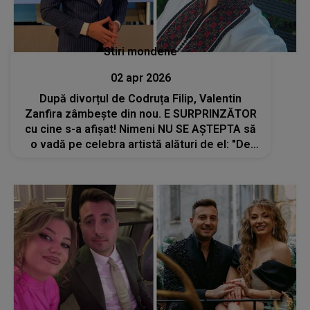
Stiri mondene
02 apr 2026
După divorțul de Codruța Filip, Valentin
Zanfira zâmbește din nou. E SURPRINZĂTOR
cu cine s-a afișat! Nimeni NU SE AȘTEPTA să
o vadă pe celebra artistă alături de el: "De
fiecare dată când ne..."