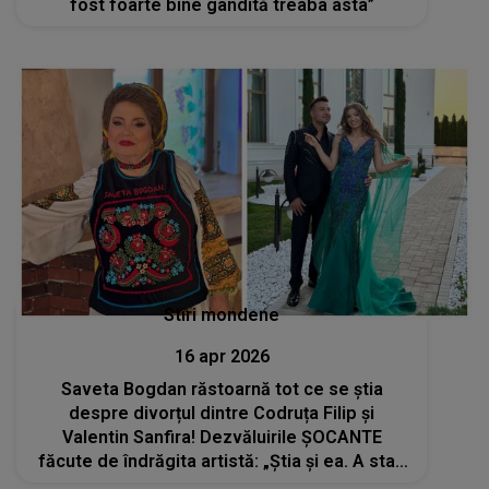
fost foarte bine gândită treaba asta”
Stiri mondene
16 apr 2026
Saveta Bogdan răstoarnă tot ce se știa
despre divorțul dintre Codruța Filip și
Valentin Sanfira! Dezvăluirile ȘOCANTE
făcute de îndrăgita artistă: „Știa și ea. A stat,
s-a complăcut în situația asta pentru că s-a