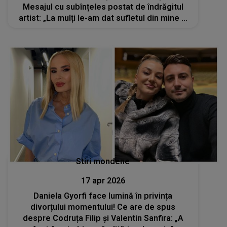
Mesajul cu subînțeles postat de îndrăgitul
artist: „La mulți le-am dat sufletul din mine și
m-au vândut când le-a fost mai bine”
Stiri mondene
17 apr 2026
Daniela Gyorfi face lumină în privința
divorțului momentului! Ce are de spus
despre Codruța Filip și Valentin Sanfira: „A