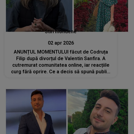
Stiri mondene
02 apr 2026
ANUNȚUL MOMENTULUI făcut de Codruța
Filip după divorțul de Valentin Sanfira. A
cutremurat comunitatea online, iar reacțiile
curg fără oprire. Ce a decis să spună public:
"Nu știu ce o mai căuta..."