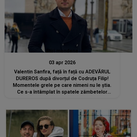
Stiri mondene
03 apr 2026
Valentin Sanfira, față în față cu ADEVĂRUL
DUREROS după divorțul de Codruța Filip!
Momentele grele pe care nimeni nu le știa.
Ce s-a întâmplat în spatele zâmbetelor
afișate:"Viața este o luptă, o provocare și
trebuie să..."