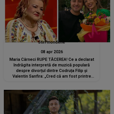
Stiri mondene
08 apr 2026
Maria Cârneci RUPE TĂCEREA! Ce a declarat
îndrăgita interpretă de muzică populară
despre divorțul dintre Codruța Filip și
Valentin Sanfira: „Cred că am fost printre
ultimele persoane care au aflat. Îmi pare
rău...”