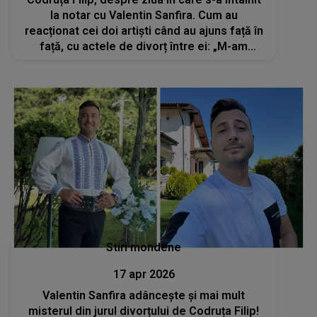
la notar cu Valentin Sanfira. Cum au
reacționat cei doi artiști când au ajuns față în
față, cu actele de divorț între ei: „M-am
abținut foarte mult să nu plâng”
Stiri mondene
17 apr 2026
Valentin Sanfira adâncește și mai mult
misterul din jurul divorțului de Codruța Filip!