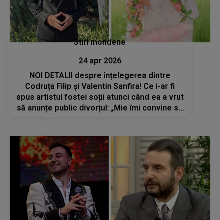
Stiri mondene
24 apr 2026
NOI DETALII despre înțelegerea dintre
Codruța Filip și Valentin Sanfira! Ce i-ar fi
spus artistul fostei soții atunci când ea a vrut
să anunțe public divorțul: „Mie îmi convine să
se știe că sunt însurat încă un an de zile”