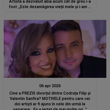
Artista a dezvăluit abia acum cât de greu i-a
fost: „Este dezamăgirea vieții mele și i-am și
spus ...”
Stiri mondene
06 apr 2026
Cine a PREZIS divorțul dintre Codruța Filip și
Valentin Sanfira? MOTIVELE pentru care cei
doi artiști ar fi ajuns în cele din urmă la
separare: „Ea a iertat de mai multe ori...”