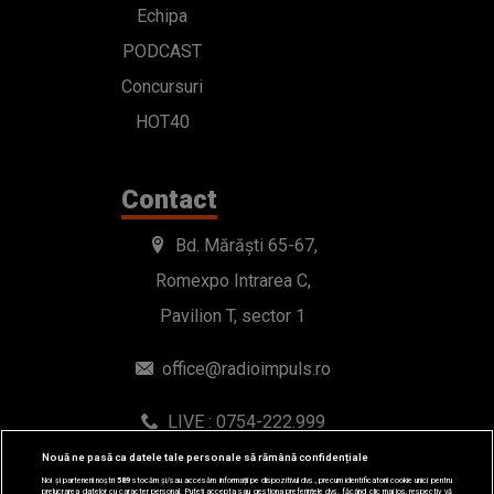
Echipa
PODCAST
Concursuri
HOT40
Contact
Bd. Mărăști 65-67,
Romexpo Intrarea C,
Pavilion T, sector 1
office@radioimpuls.ro
LIVE : 0754-222.999
WhatsApp: 0754-222.999
Nouă ne pasă ca datele tale personale să rămână confidențiale
Noi și partenerii noștri
589
stocăm și/sau accesăm informații pe dispozitivul dvs., precum identificatorii cookie unici pentru
prelucrarea datelor cu caracter personal. Puteți accepta sau gestiona preferințele dvs. făcând clic mai jos, respectiv vă