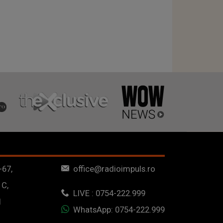
-67,
office@radioimpuls.ro
 C,
LIVE : 0754-222.999
1
WhatsApp: 0754-222.999