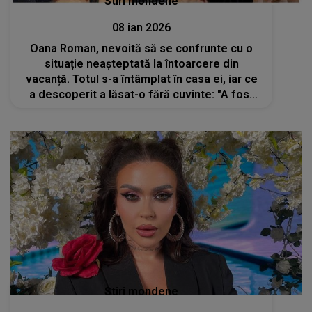
Stiri mondene
08 ian 2026
Oana Roman, nevoită să se confrunte cu o
situație neașteptată la întoarcere din
vacanță. Totul s-a întâmplat în casa ei, iar ce
a descoperit a lăsat-o fără cuvinte: "A fost
ceva rău. Am sărit din pat, efectiv, pentru că
nu știam ce..."
Stiri mondene