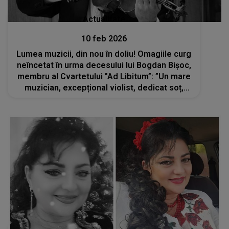
Actualitate
10 feb 2026
Lumea muzicii, din nou în doliu! Omagiile curg
neîncetat în urma decesului lui Bogdan Bișoc,
membru al Cvartetului ”Ad Libitum”: ”Un mare
muzician, excepțional violist, dedicat soț,
minunat tată”. Când va avea loc
înmormântarea artistului?