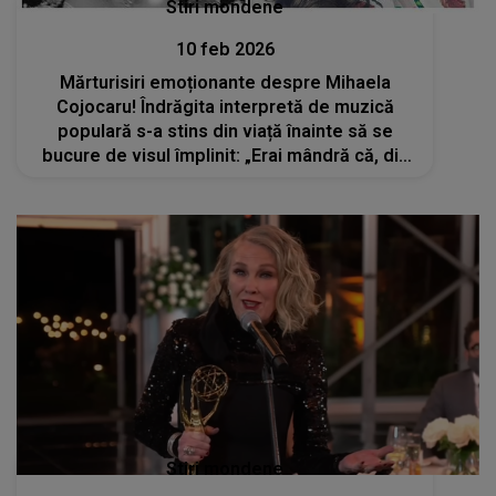
Stiri mondene
10 feb 2026
Mărturisiri emoționante despre Mihaela
Cojocaru! Îndrăgita interpretă de muzică
populară s-a stins din viață înainte să se
bucure de visul împlinit: „Erai mândră că, din
ce în ce, îți revii și...”
Stiri mondene