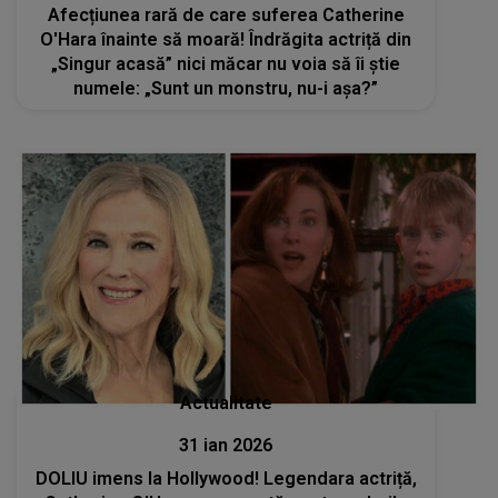
Afecțiunea rară de care suferea Catherine
O'Hara înainte să moară! Îndrăgita actriță din
„Singur acasă” nici măcar nu voia să îi știe
numele: „Sunt un monstru, nu-i aşa?”
Actualitate
31 ian 2026
DOLIU imens la Hollywood! Legendara actriță,