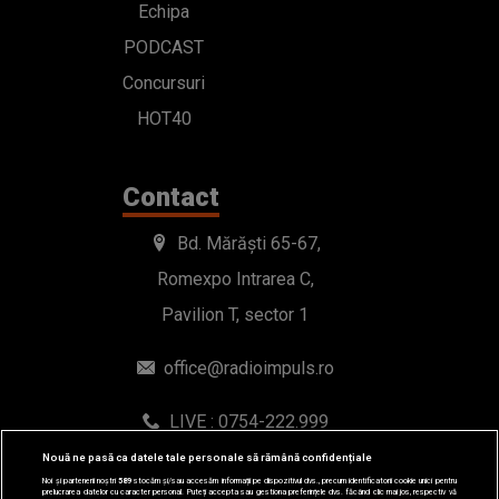
Echipa
PODCAST
Concursuri
HOT40
Contact
Bd. Mărăști 65-67,
Romexpo Intrarea C,
Pavilion T, sector 1
office@radioimpuls.ro
LIVE : 0754-222.999
WhatsApp: 0754-222.999
Nouă ne pasă ca datele tale personale să rămână confidențiale
Noi și partenerii noștri
589
stocăm și/sau accesăm informații pe dispozitivul dvs., precum identificatorii cookie unici pentru
prelucrarea datelor cu caracter personal. Puteți accepta sau gestiona preferințele dvs. făcând clic mai jos, respectiv vă