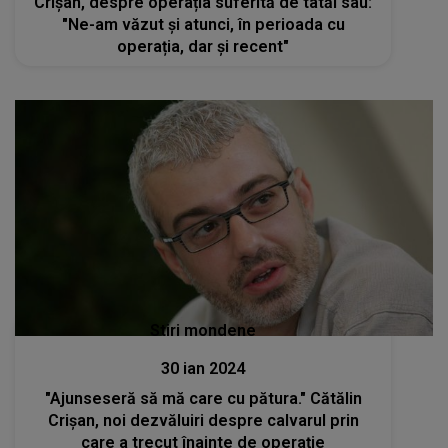
Crișan, despre operația suferită de tatăl sau:
"Ne-am văzut și atunci, în perioada cu
operația, dar și recent"
Stiri mondene
30 ian 2024
"Ajunseseră să mă care cu pătura." Cătălin
Crișan, noi dezvăluiri despre calvarul prin
care a trecut înainte de operație