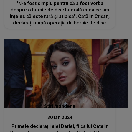
"N-a fost simplu pentru că a fost vorba
despre o hernie de disc laterală ceea ce am
înțeles că este rară și atipică". Cătălin Crișan,
declarații după operația de hernie de disc.
Prin ce chinuri a trecut renumitul artist
Stiri mondene
30 ian 2024
Primele declarații alei Dariei, fiica lui Catalin