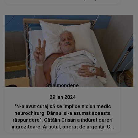
Stiri mondene
29 ian 2024
"N-a avut curaj să se implice niciun medic
neurochirurg. Dânsul și-a asumat aceasta
răspundere”. Cătălin Crișan a îndurat dureri
îngrozitoare. Artistul, operat de urgență. Ce
s-a întâmplat și cum se simte acum