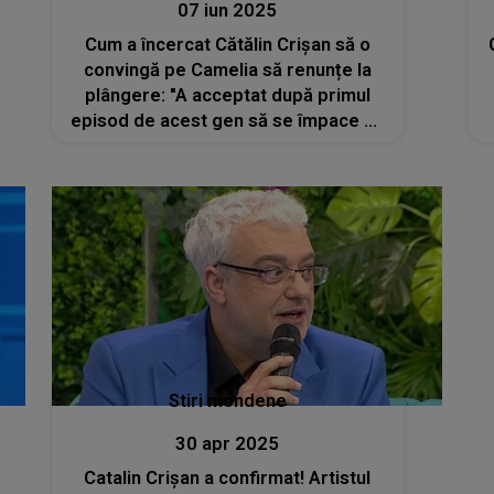
07 iun 2025
Cum a încercat Cătălin Crișan să o
convingă pe Camelia să renunțe la
plângere: "A acceptat după primul
episod de acest gen să se împace cu
el, apoi i-a făcut același lucru".
Cântărețul a apelat la o împăcare
strategică
Stiri mondene
30 apr 2025
Catalin Crișan a confirmat! Artistul