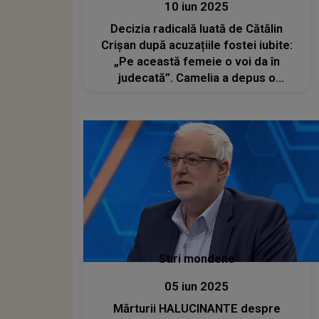
10 iun 2025
Decizia radicală luată de Cătălin
Crișan după acuzațiile fostei iubite:
„Pe această femeie o voi da în
judecată”. Camelia a depus o
plângere împotriva artistului după ce
ar fi fost agresată și șantajată
Stiri mondene
05 iun 2025
Mărturii HALUCINANTE despre