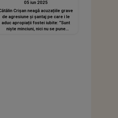
05 iun 2025
Cătălin Crișan neagă acuzațiile grave
de agresiune și șantaj pe care i le
aduc apropiații fostei iubite: ”Sunt
niște minciuni, nici nu se pune
problema! Doamne ferește, nici nu
știu despre ce este vorba”