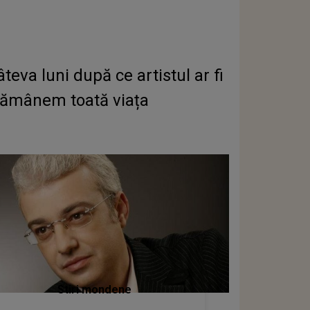
eva luni după ce artistul ar fi
ă rămânem toată viața
Stiri mondene