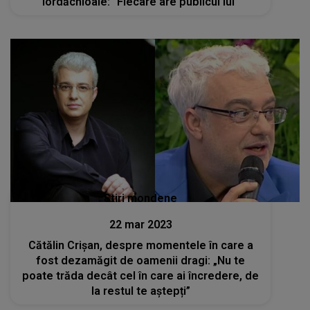
Iordăchioaie: "Fiecare are publicul lui"
Stiri mondene
22 mar 2023
Cătălin Crișan, despre momentele în care a
fost dezamăgit de oamenii dragi: „Nu te
poate trăda decât cel în care ai încredere, de
la restul te aștepți”