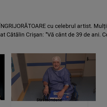
ÎNGRIJORĂTOARE cu celebrul artist. Mulți 
t Cătălin Crișan: "Vă cânt de 39 de ani. 
Stiri mondene