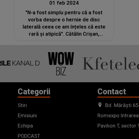
01 feb 2024
"N-a fost simplu pentru că a fost
vorba despre o hernie de disc
laterală ceea ce am înțeles că este
rară și atipică". Cătălin Crișan,
declarații după operația de hernie de
disc. Prin ce chinuri a trecut
renumitul artist
Categorii
Contact
Stiri
Bd. Mărăști 65
Emisiuni
Romexpo Intrarea
Echipa
Pavilion T, sector 
PODCAST