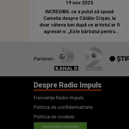
19 nov 2025
INCREDIBIL ce a putut să spună
Camelia despre Cătălin Crișan, la
doar câteva luni după ce artistul ar fi
agresat-o: „Este bărbatul pentru
care sunt în stare să fac orice. Sper
să rămânem toată viața împreună”
Parteneri:
Despre Radio Impuls
Frecvențe Radio Impuls
Politica de confidentialitate
Politica de cookies
Gestionați preferințele