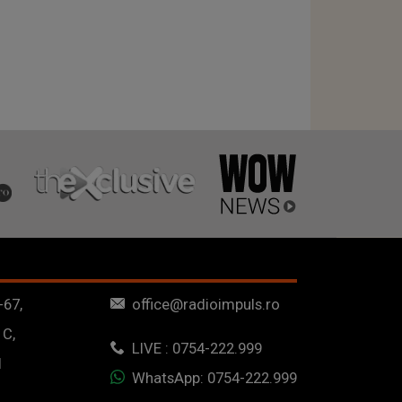
-67,
office@radioimpuls.ro
 C,
LIVE : 0754-222.999
1
WhatsApp: 0754-222.999