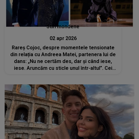
Stiri mondene
02 apr 2026
Rareș Cojoc, despre momentele tensionate
din relația cu Andreea Matei, partenera lui de
dans: „Nu ne certăm des, dar și când iese,
iese. Aruncăm cu sticle unul într-altul”. Cei
doi fac echipă de 11 ani