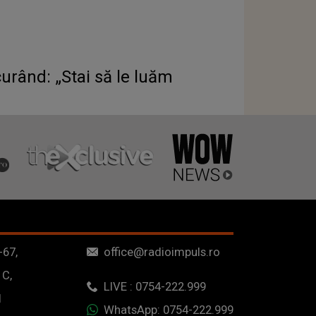
urând: „Stai să le luăm
-67,
office@radioimpuls.ro
 C,
LIVE : 0754-222.999
1
WhatsApp: 0754-222.999