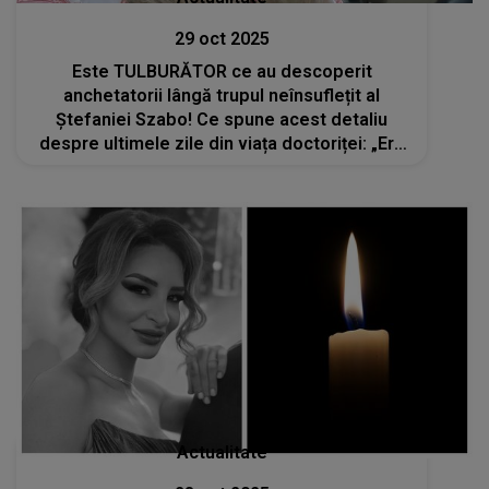
29 oct 2025
Este TULBURĂTOR ce au descoperit
anchetatorii lângă trupul neînsuflețit al
Ștefaniei Szabo! Ce spune acest detaliu
despre ultimele zile din viața doctoriței: „Era
bolnavă și alegea să rămână aici”
Actualitate