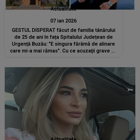
Actualitate
07 ian 2026
GESTUL DISPERAT făcut de familia tânărului
de 25 de ani în fața Spitalului Județean de
Urgență Buzău: "E singura fărâmă de alinare
care mi-a mai rămas". Cu ce acuzaţii grave se
confruntă cadrele medicale după moartea
victimei: "Ruşine! Asumaţi-vă"
Actualitate