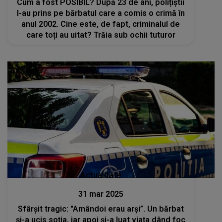
Cum a fost POSIBIL? După 23 de ani, polițiștii
l-au prins pe bărbatul care a comis o crimă în
anul 2002. Cine este, de fapt, criminalul de
care toți au uitat? Trăia sub ochii tuturor
Actualitate
31 mar 2025
Sfârşit tragic: "Amândoi erau arși”. Un bărbat
şi-a ucis soţia, iar apoi și-a luat viața dând foc