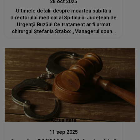
28 oct 2025
Ultimele detalii despre moartea subită a
directorului medical al Spitalului Judeţean de
Urgenţă Buzău! Ce tratament ar fi urmat
chirurgul Ştefania Szabo: „Managerul spune
că se confrunta în ultima perioadă cu
oboseală accentuată”
Actualitate
11 sep 2025