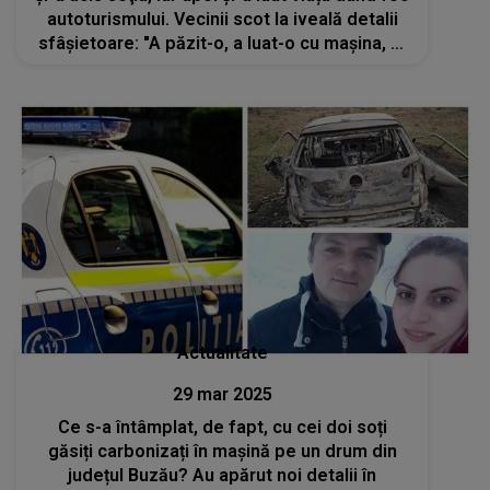
autoturismului. Vecinii scot la iveală detalii
sfâșietoare: "A păzit-o, a luat-o cu mașina, s-
a dus acasă să-și ia băiatul și pe urmă s-a
întâmplat"
Actualitate
29 mar 2025
Ce s-a întâmplat, de fapt, cu cei doi soți
găsiți carbonizați în mașină pe un drum din
județul Buzău? Au apărut noi detalii în