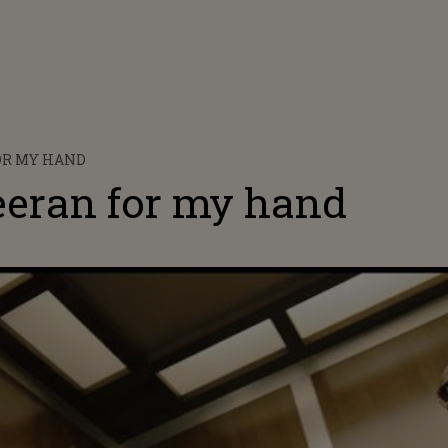
OR MY HAND
eeran for my hand