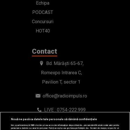
Echipa
PODCAST
Concursuri
HOT40
Contact
Bd. Mărăști 65-67,
Romexpo Intrarea C,
Pavilion T, sector 1
office@radioimpuls.ro
LIVE : 0754-222.999
WhatsApp: 0754-222.999
Nouă ne pasă ca datele tale personale să rămână confidențiale
Noi și partenerii noștri
589
stocăm și/sau accesăm informații pe dispozitivul dvs., precum identificatorii cookie unici pentru
prelucrarea datelor cu caracter personal. Puteți accepta sau gestiona preferințele dvs. făcând clic mai jos, respectiv vă