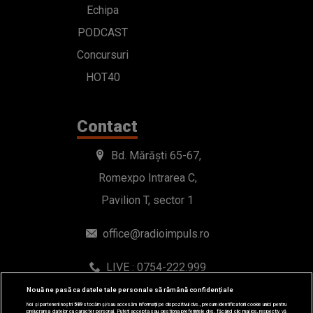
Echipa
PODCAST
Concursuri
HOT40
Contact
Bd. Mărăști 65-67,
Romexpo Intrarea C,
Pavilion T, sector 1
office@radioimpuls.ro
LIVE : 0754-222.999
WhatsApp: 0754-222.999
Nouă ne pasă ca datele tale personale să rămână confidențiale
Noi și partenerii noștri
589
stocăm și/sau accesăm informații pe dispozitivul dvs., precum identificatorii cookie unici pentru
prelucrarea datelor cu caracter personal. Puteți accepta sau gestiona preferințele dvs. făcând clic mai jos, respectiv vă