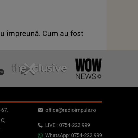
ou împreună. Cum au fost
-67,
office@radioimpuls.ro
 C,
LIVE : 0754-222.999
1
WhatsApp: 0754-222.999