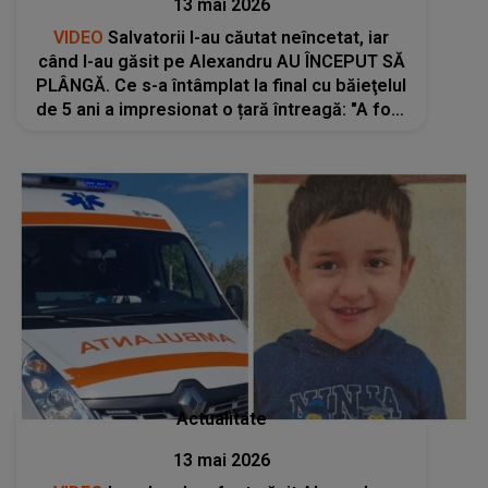
13 mai 2026
VIDEO
Salvatorii l-au căutat neîncetat, iar
când l-au găsit pe Alexandru AU ÎNCEPUT SĂ
PLÂNGĂ. Ce s-a întâmplat la final cu băieţelul
de 5 ani a impresionat o țară întreagă: "A fost
cea mai amplă acțiune de căutare a unei..."
Actualitate
13 mai 2026