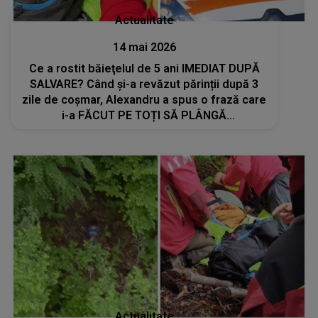
Actualitate
14 mai 2026
Ce a rostit băieţelul de 5 ani IMEDIAT DUPĂ
SALVARE? Când și-a revăzut părinții după 3
zile de coșmar, Alexandru a spus o frază care
i-a FĂCUT PE TOȚI SĂ PLÂNGĂ
NECONTROLAT: "A început să..."
Actualitate