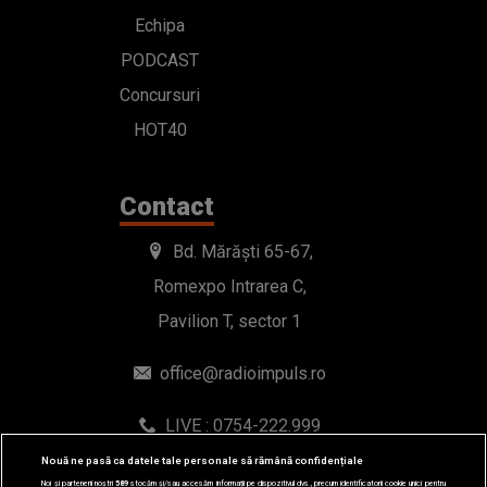
Echipa
PODCAST
Concursuri
HOT40
Contact
Bd. Mărăști 65-67,
Romexpo Intrarea C,
Pavilion T, sector 1
office@radioimpuls.ro
LIVE : 0754-222.999
WhatsApp: 0754-222.999
Nouă ne pasă ca datele tale personale să rămână confidențiale
Noi și partenerii noștri
589
stocăm și/sau accesăm informații pe dispozitivul dvs., precum identificatorii cookie unici pentru