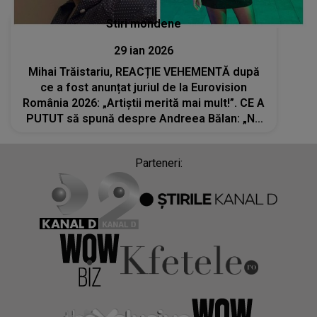
Stiri mondene
29 ian 2026
Mihai Trăistariu, REACȚIE VEHEMENTĂ după
ce a fost anunțat juriul de la Eurovision
România 2026: „Artiștii merită mai mult!”. CE A
PUTUT să spună despre Andreea Bălan: „Nu
ar trece nici măcar de preselecție dacă ar
concura”
Parteneri: