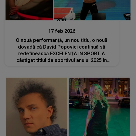
Stiri
17 feb 2026
O nouă performanţă, un nou titlu, o nouă
dovadă că David Popovici continuă să
redefinească EXCELENȚA ÎN SPORT. A
câștigat titlul de sportivul anului 2025 în
Balcani: "Este o mare onoare să primesc
acest premiu, este special pentru mine"