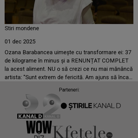
Stiri mondene
01 dec 2025
Ozana Barabancea uimește cu transformare ei: 37
de kilograme în minus și a RENUNȚAT COMPLET
la acest aliment. NU o să crezi ce nu mai mănâncă
artista: "Sunt extrem de fericită. Am ajuns să încap
în rochiile din liceu, pe care le-am păstrat cu mare
Parteneri:
drag"