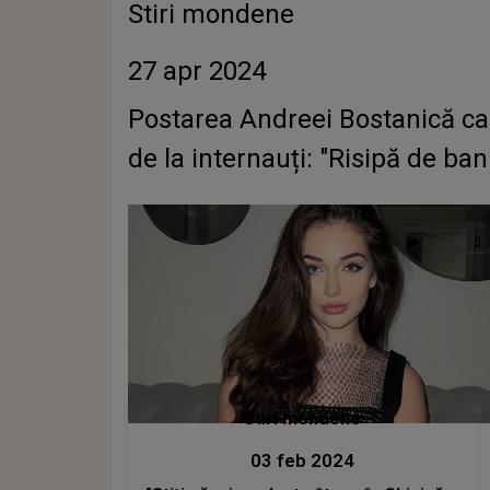
Stiri mondene
27 apr 2024
Postarea Andreei Bostanică care
de la internauți: "Risipă de ban
Stiri mondene
03 feb 2024