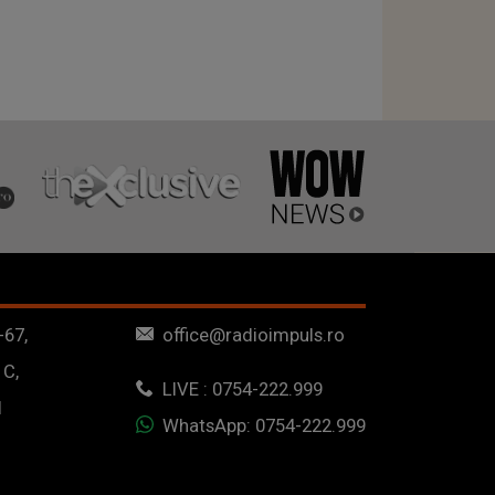
-67,
office@radioimpuls.ro
 C,
LIVE : 0754-222.999
1
WhatsApp: 0754-222.999