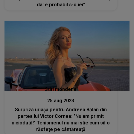
da' e probabil s-o iei"
Stiri mondene
25 aug 2023
Surpriză uriașă pentru Andreea Bălan din
partea lui Victor Cornea: "Nu am primit
niciodată!" Tenismenul nu mai știe cum să o
răsfețe pe cântăreață