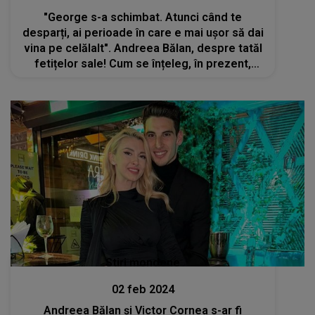
"George s-a schimbat. Atunci când te
desparți, ai perioade în care e mai ușor să dai
vina pe celălalt". Andreea Bălan, despre tatăl
fetițelor sale! Cum se înțeleg, în prezent,
artista și George Burcea
Stiri mondene
02 feb 2024
Andreea Bălan și Victor Cornea s-ar fi