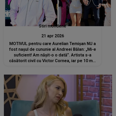
Stiri mondene
21 apr 2026
MOTIVUL pentru care Aurelian Temișan NU a
fost nașul de cununie al Andreei Bălan: „Mi-e
suficient! Am nășit-o o dată”. Artista s-a
căsătorit civil cu Victor Cornea, iar pe 10 mai
va îmbrăca rochia de mireasă