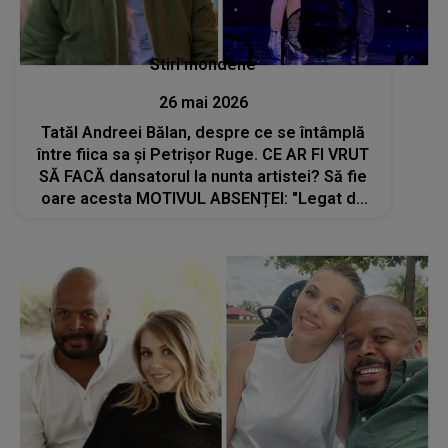
Stiri mondene
26 mai 2026
Tatăl Andreei Bălan, despre ce se întâmplă
între fiica sa și Petrișor Ruge. CE AR FI VRUT
SĂ FACĂ dansatorul la nunta artistei? Să fie
oare acesta MOTIVUL ABSENȚEI: "Legat de
ceea ce se..."