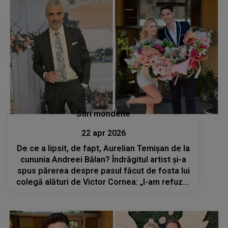
Stiri mondene
22 apr 2026
De ce a lipsit, de fapt, Aurelian Temișan de la
cununia Andreei Bălan? Îndrăgitul artist și-a
spus părerea despre pasul făcut de fosta lui
colegă alături de Victor Cornea: „I-am refuzat
invitația”