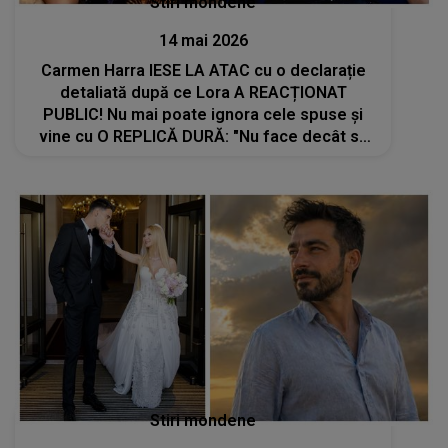
Stiri mondene
14 mai 2026
Carmen Harra IESE LA ATAC cu o declarație
detaliată după ce Lora A REACȚIONAT
PUBLIC! Nu mai poate ignora cele spuse și
vine cu O REPLICĂ DURĂ: "Nu face decât să
confirme ce am spus eu. Nu este pregătită
să..."
Stiri mondene