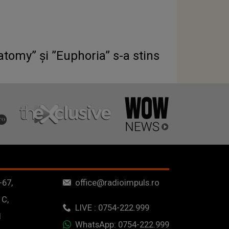
atomy” și ”Euphoria” s-a stins
-67,
office@radioimpuls.ro
 C,
LIVE : 0754-222.999
1
WhatsApp: 0754-222.999