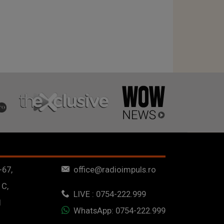
-67,
office@radioimpuls.ro
 C,
LIVE : 0754-222.999
1
WhatsApp: 0754-222.999