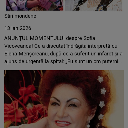
Stiri mondene
13 ian 2026
ANUNȚUL MOMENTULUI despre Sofia
Vicoveanca! Ce a discutat îndrăgita interpretă cu
Elena Merișoreanu, după ce a suferit un infarct și a
ajuns de urgență la spital: „Eu sunt un om puternic
și ce nu pot face doctorii, face Dumnezeu prin
oameni”