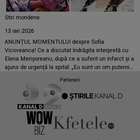
Stiri mondene
13 ian 2026
ANUNȚUL MOMENTULUI despre Sofia
Vicoveanca! Ce a discutat îndrăgita interpretă cu
Elena Merișoreanu, după ce a suferit un infarct și a
ajuns de urgență la spital: „Eu sunt un om puternic
și ce nu pot face doctorii, face Dumnezeu prin
Parteneri:
oameni”