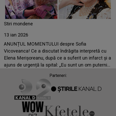
Stiri mondene
13 ian 2026
ANUNȚUL MOMENTULUI despre Sofia
Vicoveanca! Ce a discutat îndrăgita interpretă cu
Elena Merișoreanu, după ce a suferit un infarct și a
ajuns de urgență la spital: „Eu sunt un om puternic
și ce nu pot face doctorii, face Dumnezeu prin
Parteneri:
oameni”