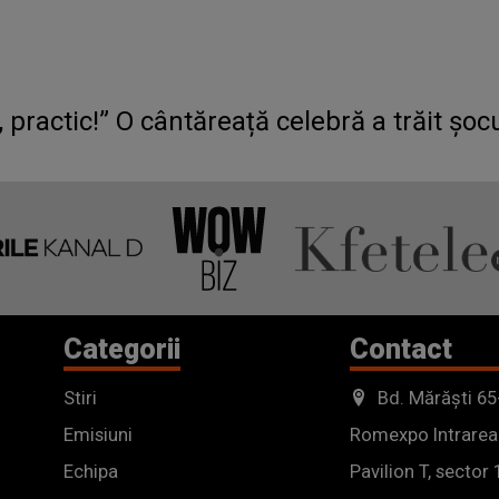
ractic!” O cântăreață celebră a trăit șocul 
Categorii
Contact
Stiri
Bd. Mărăști 65
Emisiuni
Romexpo Intrarea
Echipa
Pavilion T, sector 