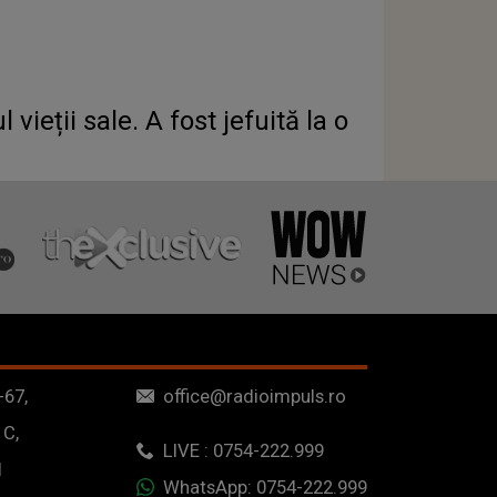
vieții sale. A fost jefuită la o
-67,
office@radioimpuls.ro
 C,
LIVE : 0754-222.999
1
WhatsApp: 0754-222.999