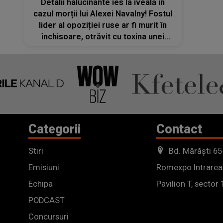
Detalii halucinante ies la iveală în
cazul morții lui Alexei Navalny! Fostul
lider al opoziției ruse ar fi murit în
închisoare, otrăvit cu toxina unei
broaște din Ecuador
Categorii
Contact
Stiri
Bd. Mărăști 65
Emisiuni
Romexpo Intrarea
Echipa
Pavilion T, sector 
PODCAST
Concursuri