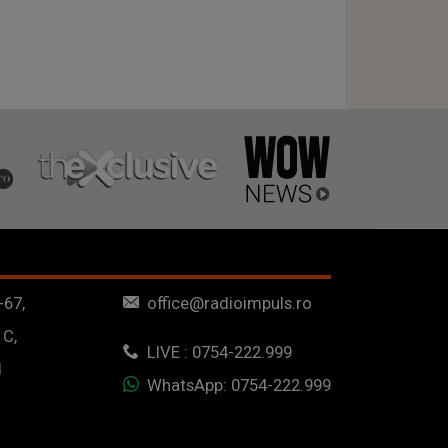
-67,
office@radioimpuls.ro
 C,
LIVE : 0754-222.999
1
WhatsApp: 0754-222.999